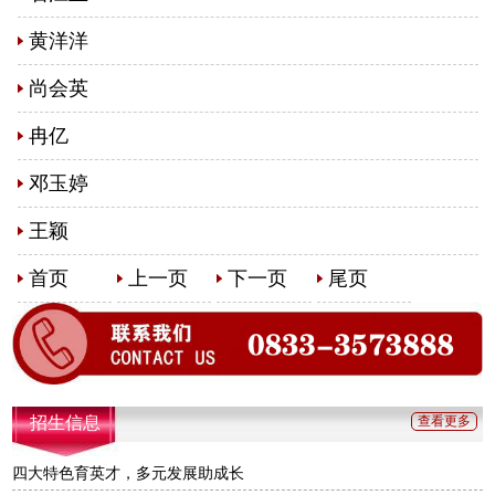
黄洋洋
尚会英
冉亿
邓玉婷
王颖
首页
上一页
下一页
尾页
招生信息
查看更多
四大特色育英才，多元发展助成长