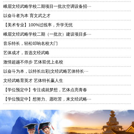
峨眉文经武略学校二期项目一批次空调设备招···
以奋斗者为本 育文武之才
【美术专业】100%过线率，升学无忧
峨眉文经武略学校二期（一批次）建设项目多···
音乐特长，轻松叩响名校大门
艺体成才，首选文经武略
激情超越不停步 艺体双优上名校
以奋斗为本，以特长出彩|文经武略艺体特长···
文经武略育英才 艺体特长赢人生
【学位预定中】专注成就梦想，艺体点亮青春
【学位预定中】想努力、愿吃苦，来文经武略···