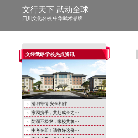
铸
文行天下 武动全球
中
华
四川文化名校 中华武术品牌
武
术
品
牌
文经武略学校热点资讯
——
峨
眉
文
经
武
略
清明寄情 安全相伴
学
家园携手，共赴成长之···
校
防溺不松懈，家校共筑···
·
中考在即！请收好这份···
秉