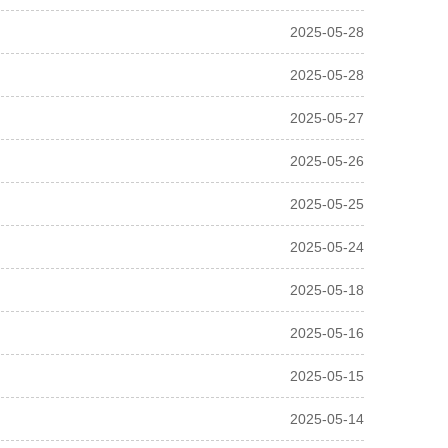
2025-05-28
2025-05-28
2025-05-27
2025-05-26
2025-05-25
2025-05-24
2025-05-18
2025-05-16
2025-05-15
2025-05-14