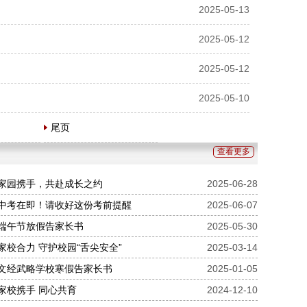
2025-05-13
2025-05-12
2025-05-12
2025-05-10
尾页
查看更多
家园携手，共赴成长之约
2025-06-28
中考在即！请收好这份考前提醒
2025-06-07
端午节放假告家长书
2025-05-30
家校合力 守护校园“舌尖安全”
2025-03-14
文经武略学校寒假告家长书
2025-01-05
家校携手 同心共育
2024-12-10