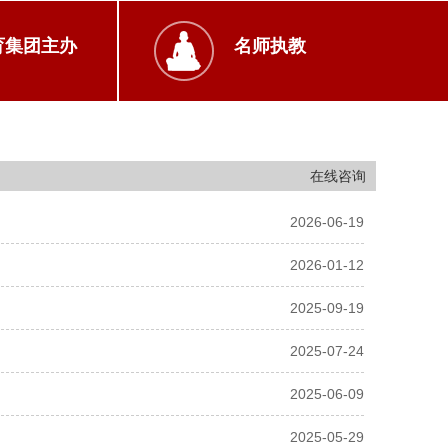
育集团主办
名师执教
在线咨询
2026-06-19
2026-01-12
2025-09-19
2025-07-24
2025-06-09
2025-05-29